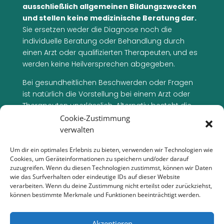
ausschließlich allgemeinen Bildungszwecken
und stellen keine medizinische Beratung dar.
Sie ersetzen weder die Diagnose noch die
individuelle Beratung oder Behandlung durch
einen Arzt oder qualifizierten Therapeuten, und es
werden keine Heilversprechen abgegeben.
Bei gesundheitlichen Beschwerden oder Fragen
ist natürlich die Vorstellung bei einem Arzt oder
Therapeuten unerlässlich. Alternativ besteht die
Möglichkeit, sich in unserer Arztpraxis vorzustellen,
Cookie-Zustimmung
um in einem persönlichen Setting eine fundierte
verwalten
medizinische Betreuung zu erhalten
Um dir ein optimales Erlebnis zu bieten, verwenden wir Technologien wie
(
www.wengenroth-praxis.de
)
Cookies, um Geräteinformationen zu speichern und/oder darauf
zuzugreifen. Wenn du diesen Technologien zustimmst, können wir Daten
wie das Surfverhalten oder eindeutige IDs auf dieser Website
verarbeiten. Wenn du deine Zustimmung nicht erteilst oder zurückziehst,
können bestimmte Merkmale und Funktionen beeinträchtigt werden.
Akzeptieren