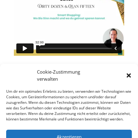
Du möchtest tiefer Einsteigen?
Cookie-Zustimmung
verwalten
MCAS Intensiv-Wochenende am 11. und 12. April
Um dir ein optimales Erlebnis zu bieten, verwenden wir Technologien wie
Cookies, um Geräteinformationen zu speichern und/oder darauf
HIER KLICKEN UND INFORMIEREN
zuzugreifen. Wenn du diesen Technologien zustimmst, können wir Daten
wie das Surfverhalten oder eindeutige IDs auf dieser Website
verarbeiten. Wenn du deine Zustimmung nicht erteilst oder zurückziehst,
können bestimmte Merkmale und Funktionen beeinträchtigt werden.
Akzeptieren